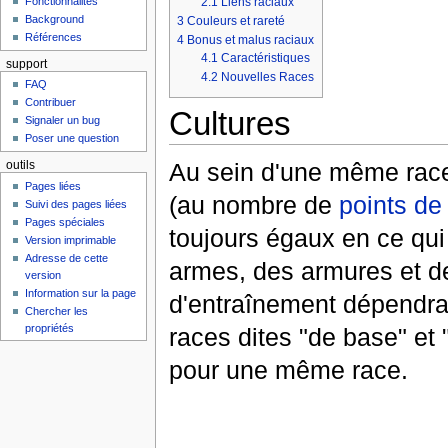
2.1
Liens raciaux
Fonctionnalités
Background
3
Couleurs et rareté
Références
4
Bonus et malus raciaux
4.1
Caractéristiques
support
4.2
Nouvelles Races
FAQ
Contribuer
Cultures
Signaler un bug
Poser une question
Au sein d'une même race
outils
Pages liées
(au nombre de
points de
Suivi des pages liées
Pages spéciales
toujours égaux en ce qu
Version imprimable
Adresse de cette
armes, des armures et 
version
Information sur la page
d'entraînement dépendra 
Chercher les
propriétés
races dites "de base" et
pour une même race.