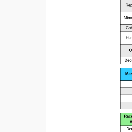
Rep
Mino
Gob
Hu
O
Béo
Mer
Rac
A
De