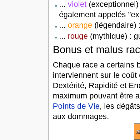
...
violet
(exceptionnel)
également appelés "ex
...
orange
(légendaire) 
...
rouge
(mythique) : gu
Bonus et malus rac
Chaque race a certains b
interviennent sur le coû
Dextérité, Rapidité et En
maximum pouvant être at
Points de Vie
, les dégât
aux dommages.