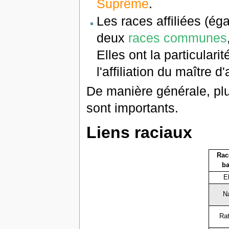
Suprême
.
Les races affiliées (é
deux
races communes
Elles ont la particular
l'affiliation du maître d
De manière générale, plu
sont importants.
Liens raciaux
Rac
b
E
N
Rat