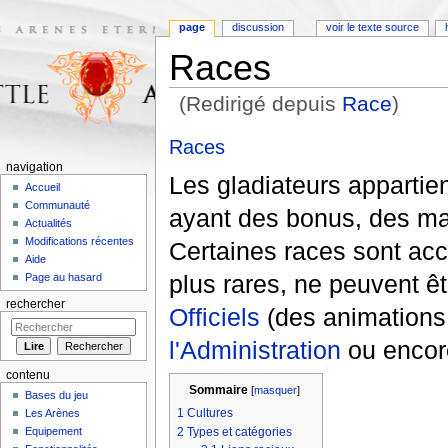
page
discussion
voir le texte source
Races
(Redirigé depuis
Race
)
Aller à :
navigation
,
rechercher
Races
navigation
Les gladiateurs appartie
Accueil
Communauté
ayant des bonus, des ma
Actualités
Modifications récentes
Certaines races sont acc
Aide
plus rares, ne peuvent êt
Page au hasard
rechercher
Officiels
(des animations 
l'Administration
ou encor
contenu
Sommaire
[
masquer
]
Bases du jeu
1
Cultures
Les Arènes
2
Types et catégories
Equipement