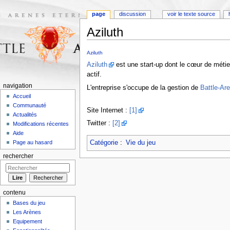
page
discussion
voir le texte source
Aziluth
Aller à :
navigation
,
rechercher
Aziluth
Aziluth
est une start-up dont le cœur de métie
actif.
navigation
L'entreprise s'occupe de la gestion de
Battle-Ar
Accueil
Communauté
Site Internet :
[1]
Actualités
Twitter :
[2]
Modifications récentes
Aide
Catégorie
:
Vie du jeu
Page au hasard
rechercher
contenu
Bases du jeu
Les Arènes
Equipement