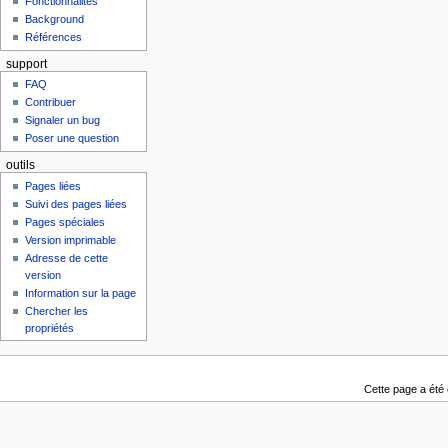
Fonctionnalités
Background
Références
support
FAQ
Contribuer
Signaler un bug
Poser une question
outils
Pages liées
Suivi des pages liées
Pages spéciales
Version imprimable
Adresse de cette
version
Information sur la page
Chercher les
propriétés
Cette page a été 