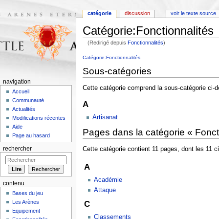
catégorie
discussion
voir le texte source
Catégorie:Fonctionnalités
(Redirigé depuis
Fonctionnalités
)
Aller à :
navigation
,
rechercher
Catégorie:Fonctionnalités
Sous-catégories
navigation
Cette catégorie comprend la sous-catégorie ci-
Accueil
Communauté
A
Actualités
Artisanat
Modifications récentes
Aide
Pages dans la catégorie « Fonct
Page au hasard
Cette catégorie contient 11 pages, dont les 11 c
rechercher
A
Académie
contenu
Attaque
Bases du jeu
Les Arènes
C
Equipement
Classements