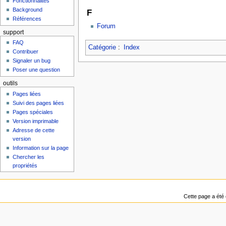
Fonctionnalités
Background
F
Références
Forum
support
FAQ
Catégorie
:
Index
Contribuer
Signaler un bug
Poser une question
outils
Pages liées
Suivi des pages liées
Pages spéciales
Version imprimable
Adresse de cette
version
Information sur la page
Chercher les
propriétés
Cette page a été 