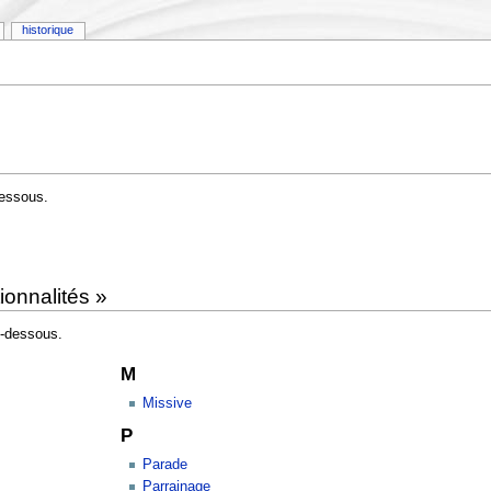
historique
dessous.
ionnalités »
i-dessous.
M
Missive
P
Parade
Parrainage