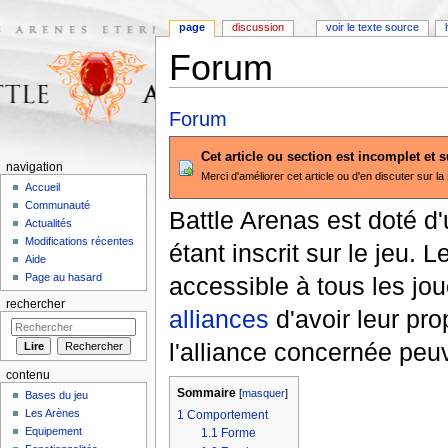
page
discussion
voir le texte source
Forum
Aller à :
navigation
,
rechercher
Forum
Cet article ou section est incomplet et 
navigation
Merci d'améliorer cet article ou d'en discuter sur la
Accueil
Communauté
Battle Arenas est doté d
Actualités
Modifications récentes
étant inscrit sur le jeu. 
Aide
Page au hasard
accessible à tous les jo
rechercher
alliances
d'avoir leur pr
l'alliance concernée peu
contenu
Sommaire
[
masquer
]
Bases du jeu
Les Arènes
1
Comportement
Equipement
1.1
Forme