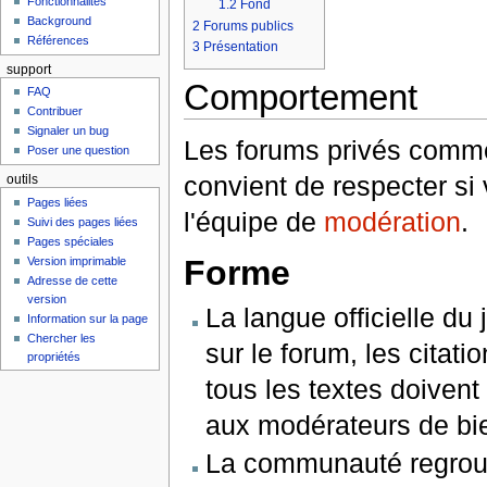
Fonctionnalités
1.2
Fond
Background
2
Forums publics
Références
3
Présentation
support
Comportement
FAQ
Contribuer
Signaler un bug
Les forums privés comme 
Poser une question
convient de respecter si
outils
Pages liées
l'équipe de
modération
.
Suivi des pages liées
Pages spéciales
Forme
Version imprimable
Adresse de cette
version
La langue officielle du
Information sur la page
Chercher les
sur le forum, les citat
propriétés
tous les textes doivent
aux modérateurs de bien
La communauté regroup