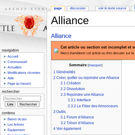
page
discussion
voir le texte source
Alliance
Aller à :
navigation
,
rechercher
Alliance
Cet article ou section est incomplet et 
navigation
Merci d'améliorer cet article ou d'en discuter sur la
Accueil
Communauté
Sommaire
[
masquer
]
Actualités
1
Généralités
Modifications récentes
2
Créer, quitter ou rejoindre une Alliance
Aide
2.1
Création
Page au hasard
2.2
Dissolution
rechercher
2.3
Rejoindre une Alliance
2.3.1
Interface
2.3.2
Le Pilier des Annonceurs
3
Outils
contenu
3.1
Forum d'Alliance
Bases du jeu
3.2
Trésor d'Alliance
Les Arènes
4
Voir également
Equipement