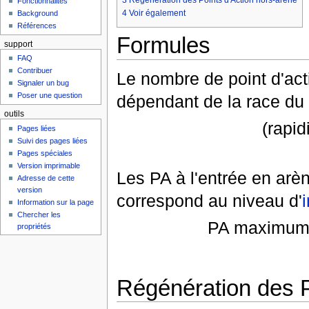
Fonctionnalités
4
Voir également
Background
Références
Formules
support
FAQ
Contribuer
Le nombre de point d'act
Signaler un bug
Poser une question
dépendant de la race du 
outils
(rapid
Pages liées
Suivi des pages liées
Pages spéciales
Version imprimable
Les PA à l'entrée en arè
Adresse de cette
version
correspond au niveau d'
i
Information sur la page
Chercher les
PA maximum ( 
propriétés
Régénération des P