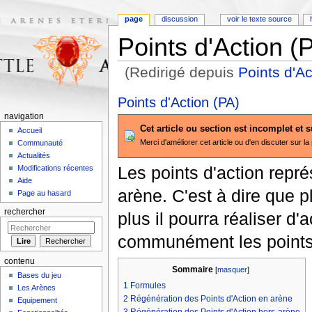
page
discussion
voir le texte source
Points d'Action (
(Redirigé depuis
Points d'Ac
Aller à :
navigation
,
rechercher
Points d'Action (PA)
navigation
Cet article ou section est incomplet et 
Accueil
Merci d'améliorer cet article ou d'en discuter sur la
Communauté
Actualités
Les points d'action repré
Modifications récentes
Aide
arène. C'est à dire que p
Page au hasard
rechercher
plus il pourra réaliser d
communément les points
contenu
Sommaire
[
masquer
]
Bases du jeu
1
Formules
Les Arènes
2
Régénération des Points d'Action en arène
Equipement
3
Régénération des Points d'Action hors-arène