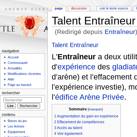
page
discussion
voir le texte source
Talent Entraîneur
(Redirigé depuis
Entraîneur
Aller à :
navigation
,
rechercher
Talent Entraîneur
navigation
L'
Entraîneur
a deux utili
Accueil
Communauté
d'
expérience
des
gladiat
Actualités
Modifications récentes
d'arène) et l'effacement
Aide
l'expérience investie), 
Page au hasard
rechercher
l'
édifice
Arène Privée
.
Sommaire
[
masquer
]
contenu
1
Augmentation du gain en expérience
Bases du jeu
2
Effacement de compétences
Les Arènes
3
Accès au talent
Equipement
4
Voir également