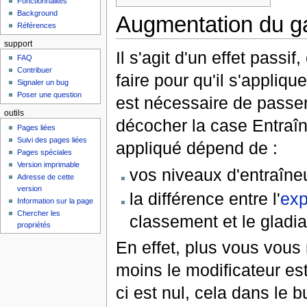
Fonctionnalités
Background
Augmentation du g
Références
support
Il s'agit d'un effet passi
FAQ
Contribuer
faire pour qu'il s'appliqu
Signaler un bug
Poser une question
est nécessaire de passer
outils
décocher la case Entraî
Pages liées
Suivi des pages liées
appliqué dépend de :
Pages spéciales
Version imprimable
vos niveaux d'entraîneu
Adresse de cette
version
la différence entre l'
exp
Information sur la page
Chercher les
classement et le gladi
propriétés
En effet, plus vous vous
moins le modificateur est 
ci est nul, cela dans le b