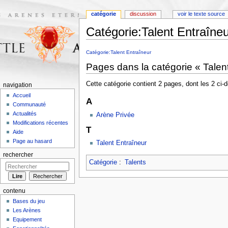
catégorie
discussion
voir le texte source
Catégorie:Talent Entraîneu
Aller à :
navigation
,
rechercher
Catégorie:Talent Entraîneur
Pages dans la catégorie « Talen
Cette catégorie contient 2 pages, dont les 2 ci-
navigation
Accueil
A
Communauté
Actualités
Arène Privée
Modifications récentes
T
Aide
Page au hasard
Talent Entraîneur
rechercher
Catégorie
:
Talents
contenu
Bases du jeu
Les Arènes
Equipement