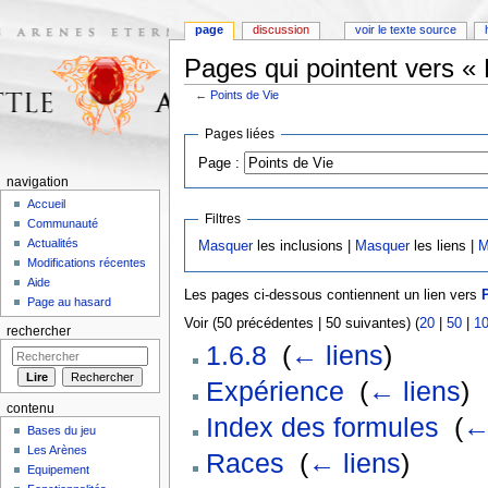
page
discussion
voir le texte source
Pages qui pointent vers « 
←
Points de Vie
Aller à :
navigation
,
rechercher
Pages liées
Page :
navigation
Accueil
Filtres
Communauté
Actualités
Masquer
les inclusions |
Masquer
les liens |
M
Modifications récentes
Aide
Les pages ci-dessous contiennent un lien vers
Page au hasard
Voir (50 précédentes | 50 suivantes) (
20
|
50
|
1
rechercher
1.6.8
‎
(
← liens
)
Expérience
‎
(
← liens
)
contenu
Index des formules
‎
(
←
Bases du jeu
Les Arènes
Races
‎
(
← liens
)
Equipement