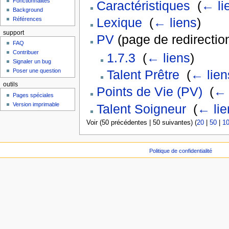
Fonctionnalités
Caractéristiques
‎
(
← li
Background
Lexique
‎
(
← liens
)
Références
support
PV
(page de redirection
FAQ
Contribuer
1.7.3
‎
(
← liens
)
Signaler un bug
Poser une question
Talent Prêtre
‎
(
← lien
outils
Points de Vie (PV)
‎
(
← 
Pages spéciales
Version imprimable
Talent Soigneur
‎
(
← lie
Voir (50 précédentes | 50 suivantes) (
20
|
50
|
1
Politique de confidentialité