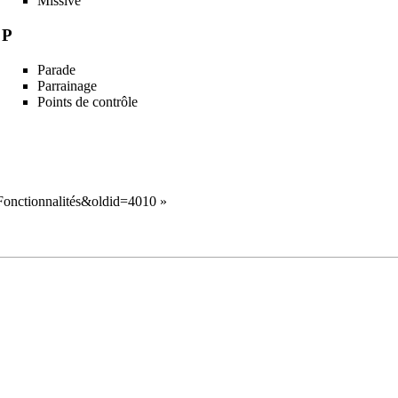
Missive
P
Parade
Parrainage
Points de contrôle
e:Fonctionnalités&oldid=4010
»