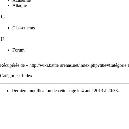
Académie
Attaque
C
Classements
F
Forum
Récupérée de «
http://wiki.battle-arenas.net/index.php?title=Catégori
Catégorie
:
Index
Dernière modification de cette page le 4 août 2013 à 20:33.