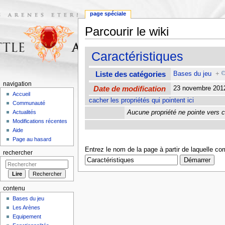
page spéciale
Parcourir le wiki
Aller à :
navigation
,
rechercher
Caractéristiques
Liste des catégories
Bases du jeu
+
navigation
Date de modification
23 novembre 201
Accueil
cacher les propriétés qui pointent ici
Communauté
Aucune propriété ne pointe vers c
Actualités
Modifications récentes
Aide
Page au hasard
Entrez le nom de la page à partir de laquelle c
rechercher
contenu
Bases du jeu
Les Arènes
Equipement