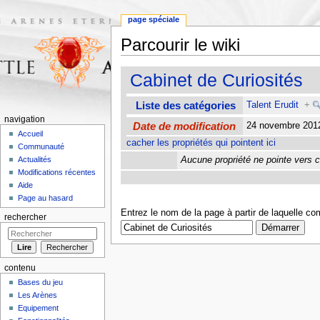
page spéciale
Parcourir le wiki
Aller à :
navigation
,
rechercher
Cabinet de Curiosités
Liste des catégories
Talent Erudit
+
navigation
Date de modification
24 novembre 201
Accueil
cacher les propriétés qui pointent ici
Communauté
Aucune propriété ne pointe vers c
Actualités
Modifications récentes
Aide
Page au hasard
Entrez le nom de la page à partir de laquelle c
rechercher
contenu
Bases du jeu
Les Arènes
Equipement