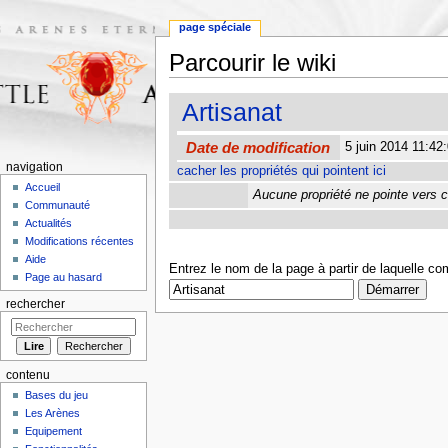
page spéciale
Parcourir le wiki
Aller à :
navigation
,
rechercher
Artisanat
Date de modification
5 juin 2014 11:4
navigation
cacher les propriétés qui pointent ici
Accueil
Aucune propriété ne pointe vers c
Communauté
Actualités
Modifications récentes
Aide
Entrez le nom de la page à partir de laquelle c
Page au hasard
rechercher
contenu
Bases du jeu
Les Arènes
Equipement