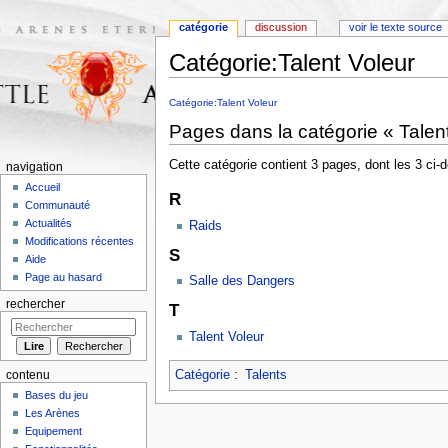
catégorie
discussion
voir le texte source
Catégorie:Talent Voleur
Aller à :
navigation
,
rechercher
Catégorie:Talent Voleur
Pages dans la catégorie « Talen
Cette catégorie contient 3 pages, dont les 3 ci-
navigation
Accueil
R
Communauté
Actualités
Raids
Modifications récentes
S
Aide
Page au hasard
Salle des Dangers
rechercher
T
Talent Voleur
Catégorie
:
Talents
contenu
Bases du jeu
Les Arènes
Equipement