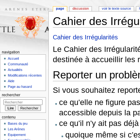
page
discussion
voir le texte source
Cahier des Irrégu
Aller à :
navigation
,
rechercher
Cahier des Irrégularités
Le Cahier des Irrégulari
navigation
destinée à accueillir les
Accueil
Communauté
Actualités
Reporter un probl
Modifications récentes
Aide
Page au hasard
Si vous souhaitez reporter
rechercher
ce qu'elle ne figure pa
accessible depuis la p
contenu
ce qu'il n'y ait pas déj
Bases du jeu
Les Arènes
quoique même si c'est
Equipement