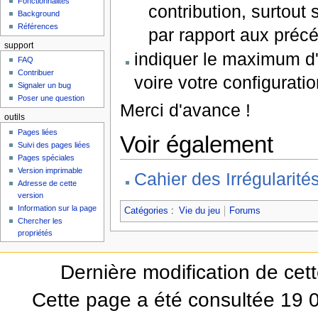
Fonctionnalités
contribution, surtou
Background
Références
par rapport aux préc
support
indiquer le maximum d'
FAQ
Contribuer
voire votre configuratio
Signaler un bug
Poser une question
Merci d'avance !
outils
Pages liées
Voir également
Suivi des pages liées
Pages spéciales
Version imprimable
Cahier des Irrégularit
Adresse de cette
version
Information sur la page
Catégories
:
Vie du jeu
Forums
Chercher les
propriétés
Dernière modification de cet
Cette page a été consultée 19 0