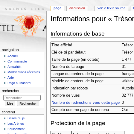
page
discussion
voir le texte source
Informations pour « Trésor
Aller à :
navigation
,
rechercher
Informations de base
Titre affiché
Trésor 
navigation
Clé de tri par défaut
Trésor 
Accueil
Taille de la page (en octets)
1 477
Communauté
Numéro de la page
31
Actualités
Modifications récentes
Langue du contenu de la page
français
Aide
Modèle de contenu de la page
wikitex
Page au hasard
Indexation par robots
Autori
rechercher
Nombre de vues
32 777
Nombre de redirections vers cette page
0
Compté comme page de contenu
Oui
contenu
Bases du jeu
Protection de la page
Les Arènes
Equipement