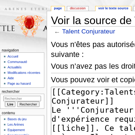
page
discussion
voir le texte source
Voir la source de
←
Talent Conjurateur
Aller à :
navigation
,
rechercher
Vous n'êtes pas autorisé(
navigation
suivante :
Accueil
Communauté
Vous n’avez pas les droit
Actualités
Modifications récentes
Vous pouvez voir et copi
Aide
Page au hasard
rechercher
contenu
Bases du jeu
Les Arènes
Equipement