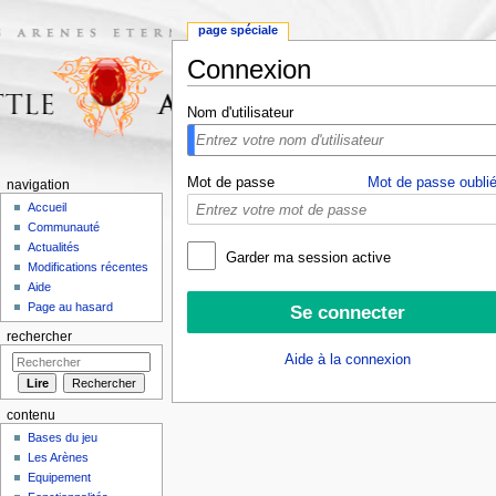
page spéciale
Connexion
Aller à :
navigation
,
rechercher
Nom d'utilisateur
Mot de passe
Mot de passe oublié
navigation
Accueil
Communauté
Actualités
Garder ma session active
Modifications récentes
Aide
Page au hasard
rechercher
Aide à la connexion
contenu
Bases du jeu
Les Arènes
Equipement