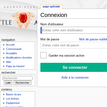
page spéciale
Connexion
Aller à :
navigation
,
rechercher
Nom d'utilisateur
Mot de passe
Mot de passe oublié
navigation
Accueil
Communauté
Actualités
Garder ma session active
Modifications récentes
Aide
Page au hasard
rechercher
Aide à la connexion
contenu
Bases du jeu
Les Arènes
Equipement