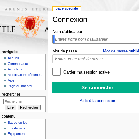
page spéciale
Connexion
Aller à :
navigation
,
rechercher
Nom d'utilisateur
Mot de passe
Mot de passe oublié
navigation
Accueil
Communauté
Actualités
Garder ma session active
Modifications récentes
Aide
Page au hasard
rechercher
Aide à la connexion
contenu
Bases du jeu
Les Arènes
Equipement