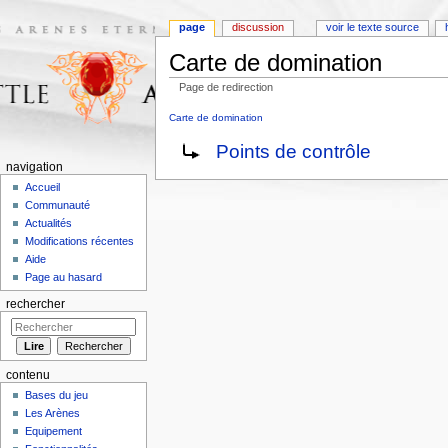
page
discussion
voir le texte source
Carte de domination
Page de redirection
Aller à :
navigation
,
rechercher
Carte de domination
Rediriger vers :
Points de contrôle
navigation
Accueil
Communauté
Actualités
Modifications récentes
Aide
Page au hasard
rechercher
contenu
Bases du jeu
Les Arènes
Equipement