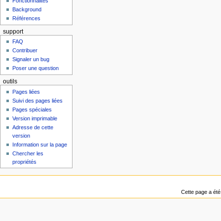
Fonctionnalités
Background
Références
support
FAQ
Contribuer
Signaler un bug
Poser une question
outils
Pages liées
Suivi des pages liées
Pages spéciales
Version imprimable
Adresse de cette
version
Information sur la page
Chercher les
propriétés
Cette page a été