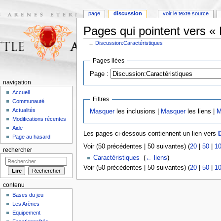
page
discussion
voir le texte source
Pages qui pointent vers « 
←
Discussion:Caractéristiques
Aller à :
navigation
,
rechercher
Pages liées
Page :
navigation
Accueil
Filtres
Communauté
Actualités
Masquer
les inclusions |
Masquer
les liens |
M
Modifications récentes
Aide
Les pages ci-dessous contiennent un lien vers
Page au hasard
Voir (50 précédentes | 50 suivantes) (
20
|
50
|
1
rechercher
Caractéristiques
‎
(
← liens
)
Voir (50 précédentes | 50 suivantes) (
20
|
50
|
1
contenu
Bases du jeu
Les Arènes
Equipement