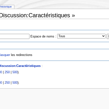
historique
Discussion:Caractéristiques »
Espace de noms :
asquer
les redirections
Discussion:Caractéristiques
:
00
|
250
|
500
).
00
|
250
|
500
).