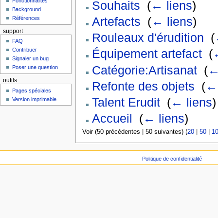
Fonctionnalités
Souhaits
‎
(
← liens
)
Background
Artefacts
‎
(
← liens
)
Références
support
Rouleaux d'érudition
‎
(
FAQ
Contribuer
Équipement artefact
‎
(
Signaler un bug
Catégorie:Artisanat
‎
(
←
Poser une question
outils
Refonte des objets
‎
(
← 
Pages spéciales
Talent Erudit
‎
(
← liens
)
Version imprimable
Accueil
‎
(
← liens
)
Voir (50 précédentes | 50 suivantes) (
20
|
50
|
1
Politique de confidentialité