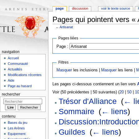
page
discussion
voir le texte source
Pages qui pointent vers « 
←
Artisanat
Aller à :
navigation
,
rechercher
Pages liées
Page :
navigation
Accueil
Filtres
Communauté
Actualités
Masquer
les inclusions |
Masquer
les liens |
M
Modifications récentes
Aide
Les pages ci-dessous contiennent un lien vers
A
Page au hasard
Voir (50 précédentes | 50 suivantes) (
20
|
50
|
1
rechercher
Trésor d'Alliance
‎
(
← li
Sommaire
‎
(
← liens
)
contenu
Discussion:Introductio
Bases du jeu
Les Arènes
Guildes
‎
(
← liens
)
Equipement