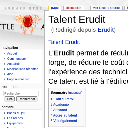
page
discussion
voir le texte source
Talent Erudit
(Redirigé depuis
Erudit
)
Aller à :
navigation
,
rechercher
Talent Erudit
navigation
L'
Erudit
permet de réduir
Accueil
Communauté
forge, de réduire le coût d
Actualités
Modifications récentes
l'expérience des technici
Aide
Ce talent est lié à l'édifi
Page au hasard
rechercher
Sommaire
[
masquer
]
1
Coût du reroll
2
Académie
contenu
3
Artisanat
Bases du jeu
4
Accès au talent
Les Arènes
5
Voir également
Equipement