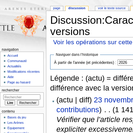
page
discussion
voir le texte source
Discussion:Caract
versions
Voir les opérations sur cett
Aller à :
navigation
,
rechercher
navigation
Naviguer dans l’historique
Accueil
Communauté
À partir de l'année (et précédentes) :
Actualités
Modifications récentes
Légende : (actu) = différe
Aide
Page au hasard
différence avec la versi
rechercher
(actu | diff)
23 novembr
contributions
)
‎
. .
(1 141
contenu
Vérifier que l'article r
Bases du jeu
Les Arènes
expliciter excessivemen
Equipement