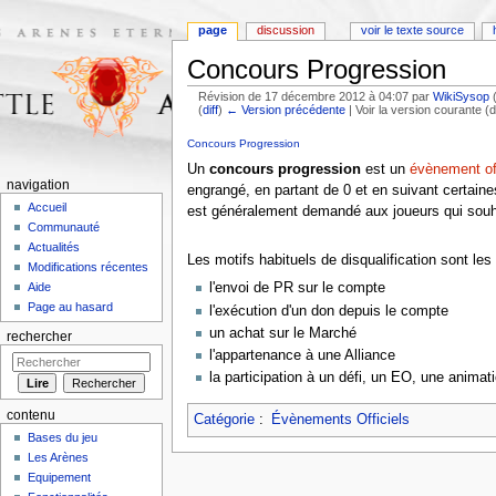
page
discussion
voir le texte source
Concours Progression
Révision de 17 décembre 2012 à 04:07 par
WikiSysop
(
diff
)
← Version précédente
| Voir la version courante (d
Aller à :
navigation
,
rechercher
Concours Progression
Un
concours progression
est un
évènement off
navigation
engrangé, en partant de 0 et en suivant certaines
Accueil
est généralement demandé aux joueurs qui souhai
Communauté
Actualités
Les motifs habituels de disqualification sont les
Modifications récentes
l'envoi de PR sur le compte
Aide
Page au hasard
l'exécution d'un don depuis le compte
un achat sur le Marché
rechercher
l'appartenance à une Alliance
la participation à un défi, un EO, une anima
contenu
Catégorie
:
Évènements Officiels
Bases du jeu
Les Arènes
Equipement