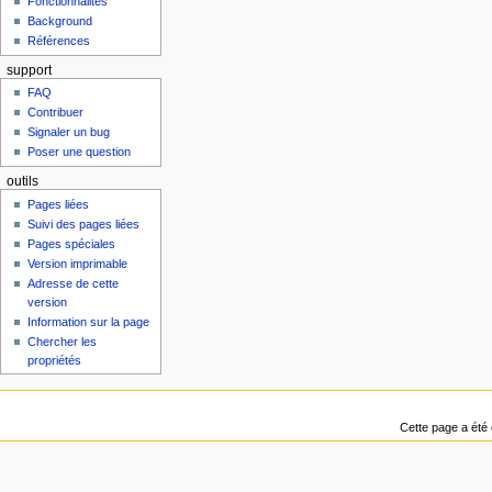
Fonctionnalités
Background
Références
support
FAQ
Contribuer
Signaler un bug
Poser une question
outils
Pages liées
Suivi des pages liées
Pages spéciales
Version imprimable
Adresse de cette
version
Information sur la page
Chercher les
propriétés
Cette page a été 