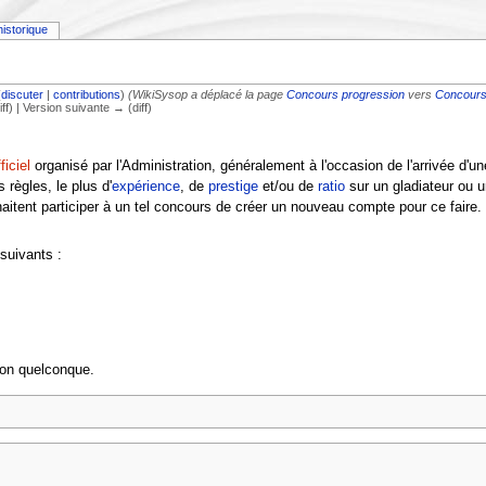
historique
(
discuter
|
contributions
)
(WikiSysop a déplacé la page
Concours progression
vers
Concours
iff) | Version suivante → (diff)
iciel
organisé par l'Administration, généralement à l'occasion de l'arrivée d'u
 règles, le plus d'
expérience
, de
prestige
et/ou de
ratio
sur un gladiateur ou u
tent participer à un tel concours de créer un nouveau compte pour ce faire.
 suivants :
tion quelconque.