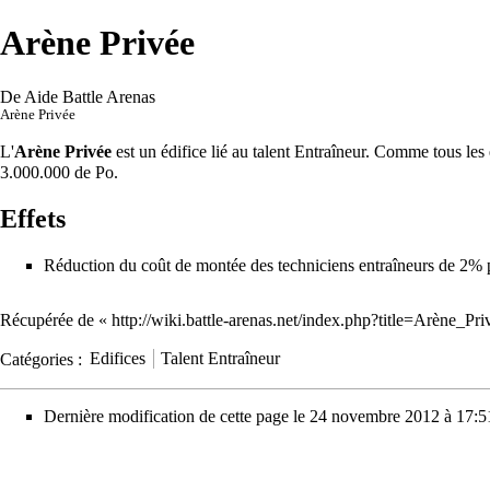
Arène Privée
De Aide Battle Arenas
Arène Privée
L'
Arène Privée
est un
édifice
lié au talent
Entraîneur
. Comme tous les é
3.000.000 de
Po
.
Effets
Réduction du coût de montée des techniciens entraîneurs de 2% p
Récupérée de «
http://wiki.battle-arenas.net/index.php?title=Arène_P
Catégories
:
Edifices
Talent Entraîneur
Dernière modification de cette page le 24 novembre 2012 à 17:5